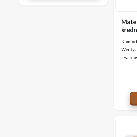
Mate
śred
SUPE
Komfor
pokr
Wentyla
Twardo