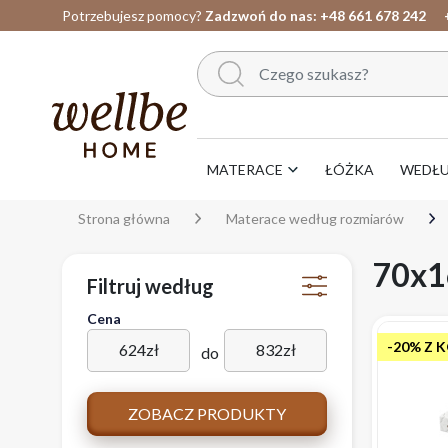
Potrzebujesz pomocy?
Zadzwoń do nas:
+48 661 678 242
MATERACE
ŁÓŻKA
WEDŁ
Strona główna
Materace według rozmiarów
70x1
Filtruj według
Cena
-20% Z 
624
zł
832
zł
do
ZOBACZ PRODUKTY