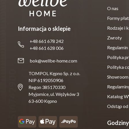
O nas
Formy płat
Informacja o sklepie
Rodzaje i 
Zwroty
+48 661 678 242
Regulamin 
+48 661 628 006
Polityka p
bok@wellbe-home.com
Polityka c
TOMPOL Kępno Sp. z o.o.
Showroom
NIP 6192050906
Regulamin
Regon 385170330
Myjomice, ul. Wężyków 3
Katalog
63-600 Kępno
Odstąp od
Godziny