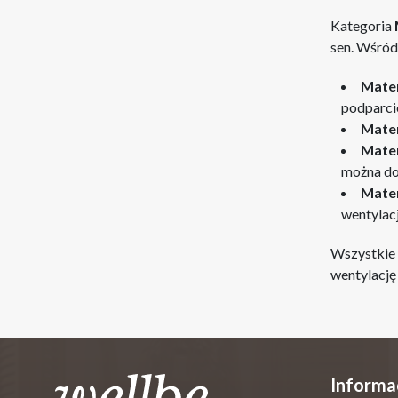
Kategoria
sen. Wśród
Mater
podparcie
Mater
Mater
można do
Mater
wentylacj
Wszystkie 
wentylację
Informa