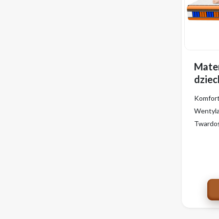
Mater
dziec
KIDS
Komfor
pokr
Wentyla
antyb
Twardo