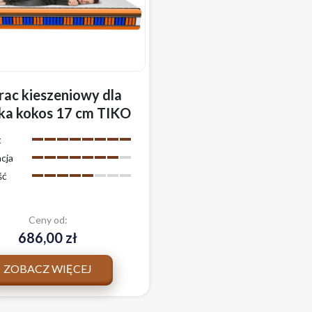
ac kieszeniowy dla
ka kokos 17 cm TIKO
 wygodny z
t
owcem
cja
akteryjny
ść
Ceny od:
686,00 zł
ZOBACZ WIĘCEJ