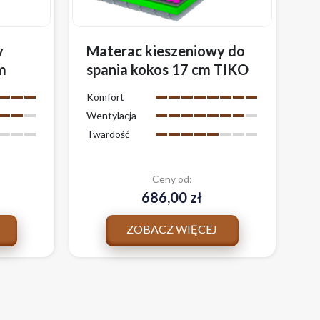
y
Materac kieszeniowy do
m
spania kokos 17 cm TIKO
wygodny z pokrowcem
Komfort
Wentylacja
Twardość
Ceny od:
686,00 zł
ZOBACZ WIĘCEJ