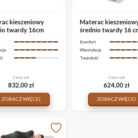
rac kieszeniowy
Materac kieszeniow
nio twardy 16cm
średnio twardy 16 c
R TINO wygodny z
TINO wygodny z
t
Komfort
owcem
pokrowcem
cja
Wentylacja
ść
Twardość
Ceny od:
Ceny od:
832,00 zł
624,00 zł
ZOBACZ WIĘCEJ
ZOBACZ WIĘCEJ