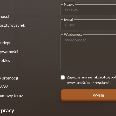
Nazwa
ności
E-mail
koszty wysyłek
Wiadomość
sklepu
rywatności
ookies
Zapoznałem się i akceptuję pol
y promocji
prywatności oraz regulamin.
 WWW
 umowy teraz
 pracy