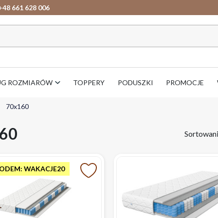
+48 661 628 006
UG ROZMIARÓW
TOPPERY
PODUSZKI
PROMOCJE
70x160
60
Sortowan
KODEM: WAKACJE20