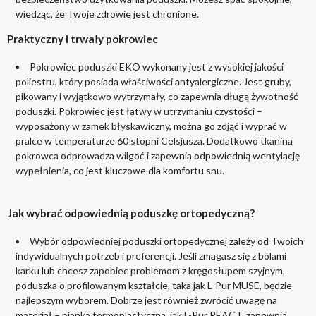
wiedząc, że Twoje zdrowie jest chronione.
Praktyczny i trwały pokrowiec
Pokrowiec poduszki EKO wykonany jest z wysokiej jakości
poliestru, który posiada właściwości antyalergiczne. Jest gruby,
pikowany i wyjątkowo wytrzymały, co zapewnia długą żywotność
poduszki. Pokrowiec jest łatwy w utrzymaniu czystości –
wyposażony w zamek błyskawiczny, można go zdjąć i wyprać w
pralce w temperaturze 60 stopni Celsjusza. Dodatkowo tkanina
pokrowca odprowadza wilgoć i zapewnia odpowiednią wentylację
wypełnienia, co jest kluczowe dla komfortu snu.
Jak wybrać odpowiednią poduszkę ortopedyczną?
Wybór odpowiedniej poduszki ortopedycznej zależy od Twoich
indywidualnych potrzeb i preferencji. Jeśli zmagasz się z bólami
karku lub chcesz zapobiec problemom z kręgosłupem szyjnym,
poduszka o profilowanym kształcie, taka jak L-Pur MUSE, będzie
najlepszym wyborem. Dobrze jest również zwrócić uwagę na
materiał – pianka termoplastyczna, jak L-Pur REACT, zapewnia