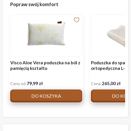
Popraw swój komfort
Visco Aloe Vera poduszka na ból z
Poduszka do spania
pamięcią kształtu
ortopedyczna L-P
79,99 zł
265,00 zł
Ceny od:
Cena:
DO KOSZYKA
DO KOS