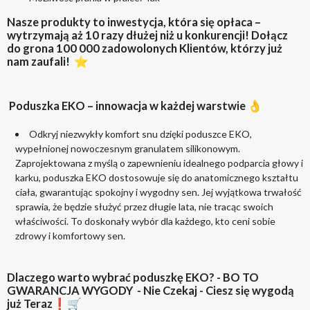
Nasze produkty to inwestycja, która się opłaca –
wytrzymają aż 10 razy dłużej niż u konkurencji! Dołącz
do grona 100 000 zadowolonych Klientów, którzy już
nam zaufali! ⭐
Poduszka EKO – innowacja w każdej warstwie 👌
Odkryj niezwykły komfort snu dzięki poduszce EKO,
wypełnionej nowoczesnym granulatem silikonowym.
Zaprojektowana z myślą o zapewnieniu idealnego podparcia głowy i
karku, poduszka EKO dostosowuje się do anatomicznego kształtu
ciała, gwarantując spokojny i wygodny sen. Jej wyjątkowa trwałość
sprawia, że będzie służyć przez długie lata, nie tracąc swoich
właściwości. To doskonały wybór dla każdego, kto ceni sobie
zdrowy i komfortowy sen.
Dlaczego warto wybrać poduszkę EKO? - BO TO
GWARANCJA WYGODY - Nie Czekaj - Ciesz się wygodą
już Teraz❗🛒