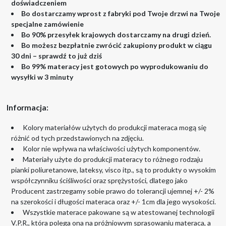
doświadczeniem
Bo dostarczamy wprost z fabryki pod Twoje drzwi na Twoje
specjalne zamówienie
Bo 90% przesyłek krajowych dostarczamy na drugi dzień.
Bo możesz bezpłatnie zwrócić zakupiony produkt w ciągu
30 dni – sprawdź to już dziś
Bo 99% materacy jest gotowych po wyprodukowaniu do
wysyłki w 3 minuty
Informacja:
Kolory materiałów użytych do produkcji materaca mogą się
różnić od tych przedstawionych na zdjęciu.
Kolor nie wpływa na właściwości użytych komponentów.
Materiały użyte do produkcji materacy to różnego rodzaju
pianki poliuretanowe, lateksy, visco itp., są to produkty o wysokim
współczynniku ściśliwości oraz sprężystości, dlatego jako
Producent zastrzegamy sobie prawo do tolerancji ujemnej +/- 2%
na szerokości i długości materaca oraz +/- 1cm dla jego wysokości.
Wszystkie materace pakowane są w atestowanej technologii
V.P.R., która polega ona na próżniowym sprasowaniu materaca, a