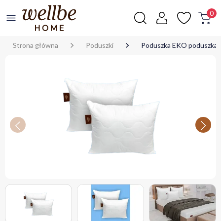
0
Strona główna
Poduszki
Poduszka EKO poduszka 
Poprzedni
Nastę